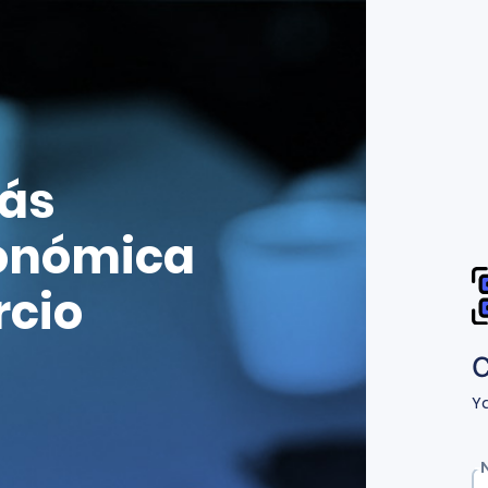
más
conómica
rcio
C
Y